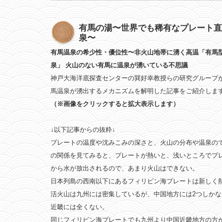
有馬の湯〜世界でも稀有なプレート直
泉〜
有馬温泉の希少性・優位性〜非火山地帯に湧く高温「有馬
泉」 火山のない有馬に温泉が湧いている不思議
神戸大海洋底探査センターの巽好幸教授らの研究グループ
馬温泉が湧出するメカニズムを解明した記事をご紹介しま
（※画像をクリックすると拡大表示します）
↓以下記事からの抜粋↓
プレートの温度や沈みこみの深さと、火山の分布や温泉の
の関係を見てみると、プレートが熱いと、浅いところでプ
から水が放出されるので、あまり火山はできない。
日本列島の西南以下にあるフィリピン海プレートは新しく
活火山は九州には密集しているが、中国地方には2つしかな
近畿には全くない。
同じフィリピン海プレートでも九州より中国近畿地方の方