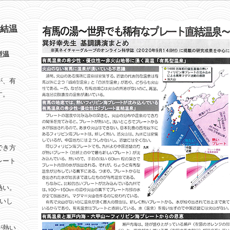
結温
型温
が、有
す。
でき方
レート
熱い。
いし
が熱い