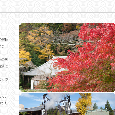
の豊臣
いま
明の炭
お湯に
の人で
ころ、
分かり