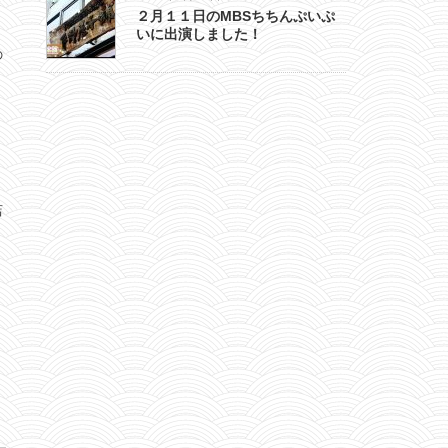
き
２月１１日のMBSちちんぷいぷ
いに出演しました！
の
。
店