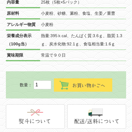
内容量
25枚（5枚×5パック）
原材料
小麦粉、砂糖、澱粉、食塩、生姜／重曹
アレルギー物質
小麦粉
栄養成分表示
熱量:395ｋcal、たんぱく質:3.6ｇ、脂質:1.3
（100g当）
ｇ、炭水化物:92.1ｇ、食塩相当量:1.6ｇ
賞味期限
常温で９０日
数量：