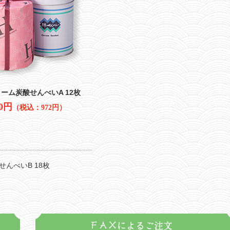
ーム炭酸せんべいA 12枚
00円
（税込：972円）
せんべいB 18枚