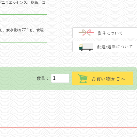
バニラエッセンス、抹茶、コ
.3ｇ、炭水化物:77.1ｇ、食塩
数量：