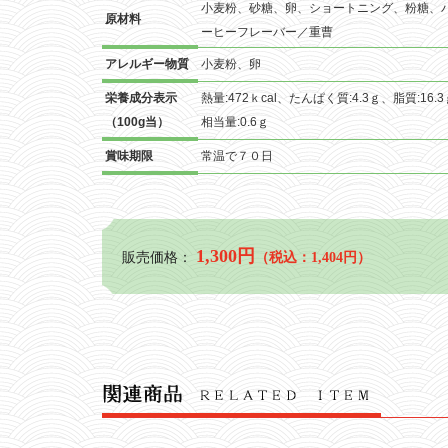
小麦粉、砂糖、卵、ショートニング、粉糖、
原材料
ーヒーフレーバー／重曹
アレルギー物質
小麦粉、卵
栄養成分表示
熱量:472ｋcal、たんぱく質:4.3ｇ、脂質:16
（100g当）
相当量:0.6ｇ
賞味期限
常温で７０日
1,300円
販売価格：
（税込：1,404円）