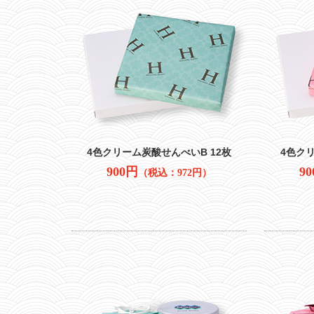
4色クリーム炭酸せんべいB 12枚
4色クリ
900円
9
（税込：972円）